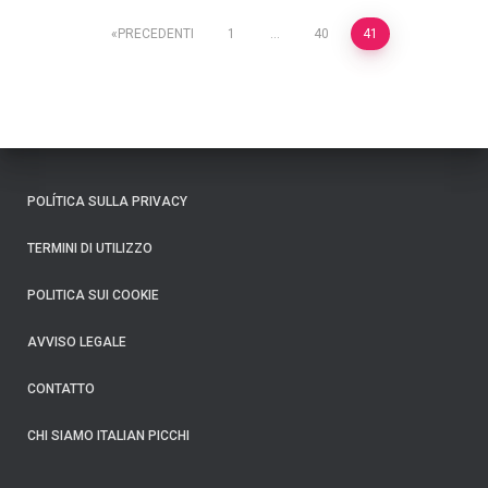
Paginazione
PRECEDENTI
1
…
40
41
degli
articoli
POLÍTICA SULLA PRIVACY
TERMINI DI UTILIZZO
POLITICA SUI COOKIE
AVVISO LEGALE
CONTATTO
CHI SIAMO ITALIAN PICCHI