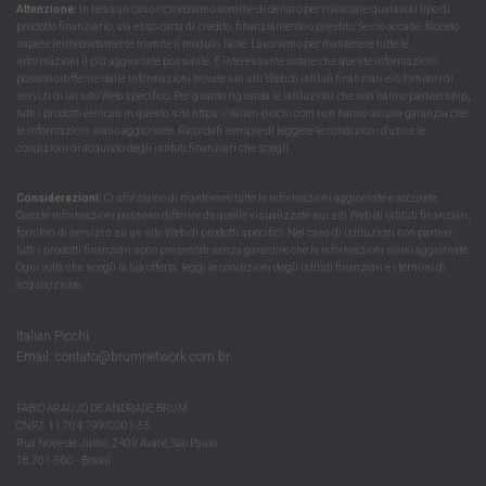
Attenzione:
In nessun caso richiediamo somme di denaro per rilasciare qualsiasi tipo di
prodotto finanziario, sia esso carta di credito, finanziamento o prestito. Se ciò accade, faccelo
sapere immediatamente tramite il modulo. Note: Lavoriamo per mantenere tutte le
informazioni il più aggiornate possibile. È interessante notare che queste informazioni
possono differire dalle informazioni trovate sui siti Web di istituti finanziari e/o fornitori di
servizi di un sito Web specifico. Per quanto riguarda le istituzioni che non hanno partnership,
tutti i prodotti elencati in questo sito https://italian-picchi.com non hanno alcuna garanzia che
le informazioni siano aggiornate. Ricordati sempre di leggere le condizioni d'uso e le
condizioni di acquisto degli istituti finanziari che scegli.
Considerazioni:
Ci sforziamo di mantenere tutte le informazioni aggiornate e accurate.
Queste informazioni possono differire da quelle visualizzate sui siti Web di istituti finanziari,
fornitori di servizi o su un sito Web di prodotti specifici. Nel caso di istituzioni non partner,
tutti i prodotti finanziari sono presentati senza garantire che le informazioni siano aggiornate.
Ogni volta che scegli la tua offerta, leggi le condizioni degli istituti finanziari e i termini di
acquisizione.
Italian Picchi
Email:
contato@brumnetwork.com.br
FABIO ARAUJO DE ANDRADE BRUM
CNPJ: 11.704.199/0001-55
Rua Nove de Julho, 2409 Avaré, São Paulo
18.701-560 - Brasil