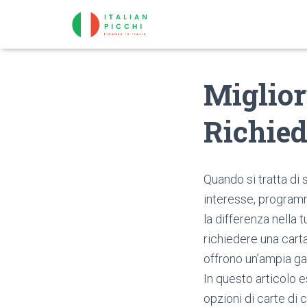
Miglior
Richied
Quando si tratta di 
interesse, programm
la differenza nella 
richiedere una carta 
offrono un’ampia ga
In questo articolo e
opzioni di carte di 