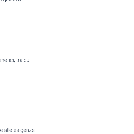
efici, tra cui
te alle esigenze