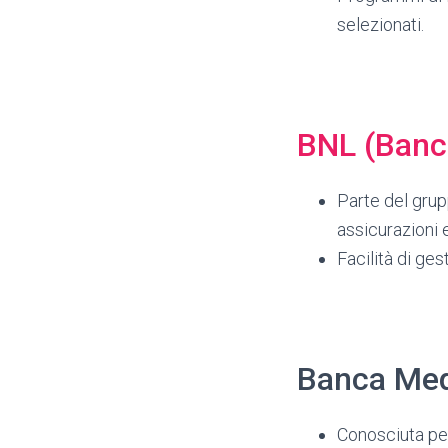
selezionati.
BNL (Banc
Parte del grup
assicurazioni
Facilità di ges
Banca Me
Conosciuta per