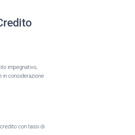
Credito
pito impegnativo,
e in considerazione
 credito con tassi di