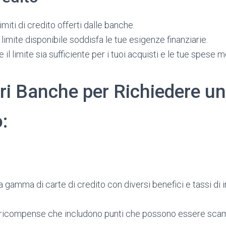
imiti di credito offerti dalle banche.
l limite disponibile soddisfa le tue esigenze finanziarie.
 il limite sia sufficiente per i tuoi acquisti e le tue spese me
ri Banche per Richiedere u
:
a gamma di carte di credito con diversi benefici e tassi di 
ricompense che includono punti che possono essere scamb