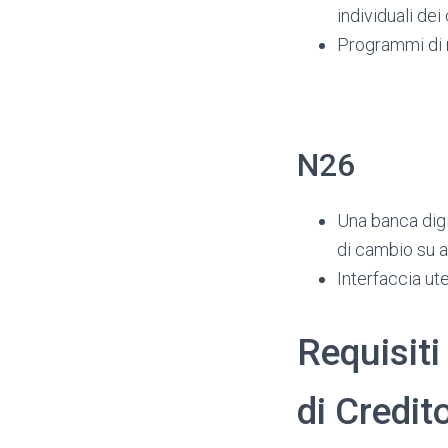
individuali dei 
Programmi di r
N26
Una banca digi
di cambio su ac
Interfaccia ut
Requisiti
di Credito