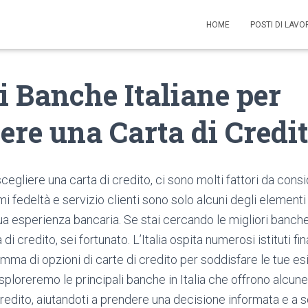
HOME
POSTI DI LAV
i Banche Italiane per
ere una Carta di Credi
scegliere una carta di credito, ci sono molti fattori da consi
i fedeltà e servizio clienti sono solo alcuni degli element
tua esperienza bancaria. Se stai cercando le migliori banche 
di credito, sei fortunato. L’Italia ospita numerosi istituti fi
mma di opzioni di carte di credito per soddisfare le tue es
sploreremo le principali banche in Italia che offrono alcune 
credito, aiutandoti a prendere una decisione informata e a s