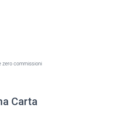
me zero commissioni
na Carta