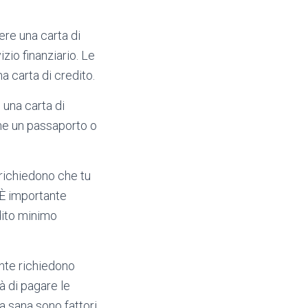
dere una carta di
zio finanziario. Le
na carta di credito.
 una carta di
ome un passaporto o
 richiedono che tu
 È importante
dito minimo
ente richiedono
tà di pagare le
ia sana sono fattori