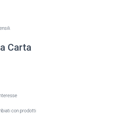
nsili.
na Carta
interesse
iati con prodotti