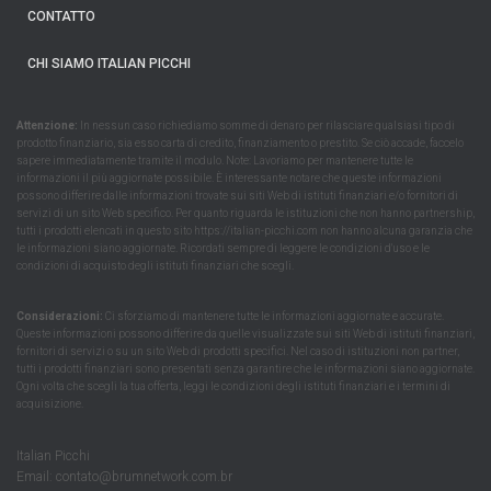
CONTATTO
CHI SIAMO ITALIAN PICCHI
Attenzione:
In nessun caso richiediamo somme di denaro per rilasciare qualsiasi tipo di
prodotto finanziario, sia esso carta di credito, finanziamento o prestito. Se ciò accade, faccelo
sapere immediatamente tramite il modulo. Note: Lavoriamo per mantenere tutte le
informazioni il più aggiornate possibile. È interessante notare che queste informazioni
possono differire dalle informazioni trovate sui siti Web di istituti finanziari e/o fornitori di
servizi di un sito Web specifico. Per quanto riguarda le istituzioni che non hanno partnership,
tutti i prodotti elencati in questo sito https://italian-picchi.com non hanno alcuna garanzia che
le informazioni siano aggiornate. Ricordati sempre di leggere le condizioni d'uso e le
condizioni di acquisto degli istituti finanziari che scegli.
Considerazioni:
Ci sforziamo di mantenere tutte le informazioni aggiornate e accurate.
Queste informazioni possono differire da quelle visualizzate sui siti Web di istituti finanziari,
fornitori di servizi o su un sito Web di prodotti specifici. Nel caso di istituzioni non partner,
tutti i prodotti finanziari sono presentati senza garantire che le informazioni siano aggiornate.
Ogni volta che scegli la tua offerta, leggi le condizioni degli istituti finanziari e i termini di
acquisizione.
Italian Picchi
Email:
contato@brumnetwork.com.br