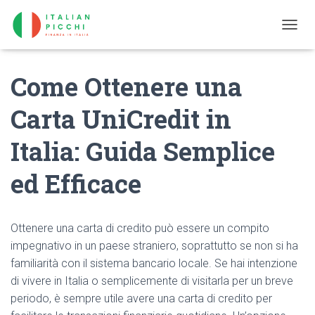
T
O
G
Come Ottenere una
G
L
E
Carta UniCredit in
N
A
Italia: Guida Semplice
V
I
G
ed Efficace
A
T
I
O
​Ottenere una carta di credito può essere un compito
N
impegnativo in un paese straniero, soprattutto se non si ha
familiarità con il sistema bancario locale. Se hai intenzione
di vivere in Italia o semplicemente di visitarla per un breve
periodo, è sempre utile avere una carta di credito per