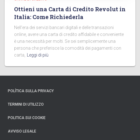
Ottieni una Carta di Credito Revolut in
Italia: Come Richiederla
Nell’era dei servizi bancari digitali e delle transazioni
online, avere una carta di credito affidabile e conveniente
è una necessità per molti. Se sei semplicemente una
persona che preferisce la comodità dei pagamenti con
carta,
Leggi di più
POLÍTICA SULLA PRIVACY
TERMINI DI UTILIZZO
POLITICA SUI COOKIE
AVVISO LEGALE