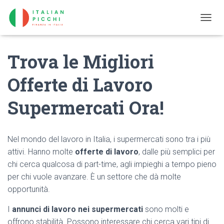
T
O
G
Trova le Migliori
G
L
E
Offerte di Lavoro
N
A
Supermercati Ora!
V
I
G
A
Nel mondo del lavoro in Italia, i supermercati sono tra i più
T
I
attivi. Hanno molte
offerte di lavoro
, dalle più semplici per
O
chi cerca qualcosa di part-time, agli impieghi a tempo pieno
N
per chi vuole avanzare. È un settore che dà molte
opportunità.
I
annunci di lavoro nei supermercati
sono molti e
offrono stabilità. Possono interessare chi cerca vari tipi di