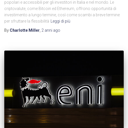
popolari e accessibili per gli investitori in Italia e nel mondo. Le
criptovalute, come Bitcoin ed Ethereum, offrono opportunità di
investimento a lungo termine, così come scambi a breve termine
per sfruttare la flessibilità
Leggi di più
By
Charlotte Miller
,
2 anni
ago