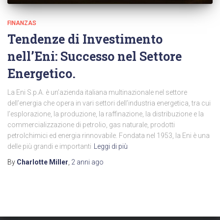
FINANZAS
Tendenze di Investimento
nell’Eni: Successo nel Settore
Energetico.
La Eni S.p.A. è un’azienda italiana multinazionale nel settore
dell’energia che opera in vari settori dell’industria energetica, tra cui
l’esplorazione, la produzione, la raffinazione, la distribuzione e la
commercializzazione di petrolio, gas naturale, prodotti
petrolchimici ed energia rinnovabile. Fondata nel 1953, la Eni è una
delle più grandi e importanti
Leggi di più
By
Charlotte Miller
,
2 anni
ago