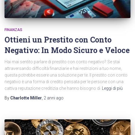
FINANZAS
Ottieni un Prestito con Conto
Negativo: In Modo Sicuro e Veloce
Hai mai sentito parlare di prestito con conto negativo? Se stai
attraversando difficoltà finanziarie e hai restrizioni a tuo nome,
questa potrebbe essere una soluzione per te. Il prestito con conto
negativo è una forma di credito pensata per le persone con una
cattiva reputazione creditizia che hanno bisogno di
Leggi di più
By
Charlotte Miller
,
2 anni
ago