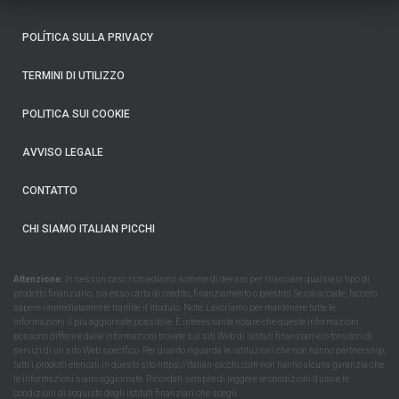
POLÍTICA SULLA PRIVACY
TERMINI DI UTILIZZO
POLITICA SUI COOKIE
AVVISO LEGALE
CONTATTO
CHI SIAMO ITALIAN PICCHI
Attenzione:
In nessun caso richiediamo somme di denaro per rilasciare qualsiasi tipo di
prodotto finanziario, sia esso carta di credito, finanziamento o prestito. Se ciò accade, faccelo
sapere immediatamente tramite il modulo. Note: Lavoriamo per mantenere tutte le
informazioni il più aggiornate possibile. È interessante notare che queste informazioni
possono differire dalle informazioni trovate sui siti Web di istituti finanziari e/o fornitori di
servizi di un sito Web specifico. Per quanto riguarda le istituzioni che non hanno partnership,
tutti i prodotti elencati in questo sito https://italian-picchi.com non hanno alcuna garanzia che
le informazioni siano aggiornate. Ricordati sempre di leggere le condizioni d'uso e le
condizioni di acquisto degli istituti finanziari che scegli.