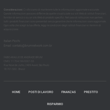
Considerazioni:
Ci sforziamo di mantenere tutte le informazioni aggiornate e accurate.
Queste informazioni possono differire da quelle visualizzate sui siti Web di istituti finanziari,
fornitori di servizi o su un sito Web di prodotti specifici. Nel caso di istituzioni non partner,
tutti i prodotti finanziari sono presentati senza garantire che le informazioni siano aggiornate.
Ogni volta che scegli la tua offerta, leggi le condizioni degli istituti finanziari e i termini di
acquisizione.
Italian Picchi
Email:
contato@brumnetwork.com.br
FABIO ARAUJO DE ANDRADE BRUM
CNPJ: 11.704.199/0001-55
Rua Nove de Julho, 2409 Avaré, São Paulo
18.701-560 - Brasil
HOME
POSTI DI LAVORO
FINANZAS
PRESTITO
RISPARMIO