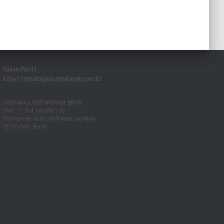
Italian Picchi
Email:
contato@brumnetwork.com.br
FABIO ARAUJO DE ANDRADE BRUM
CNPJ: 11.704.199/0001-55
Rua Nove de Julho, 2409 Avaré, São Paulo
18.701-560 - Brasil