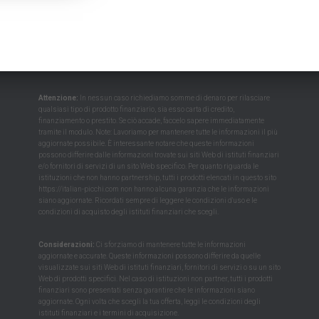
Attenzione:
In nessun caso richiediamo somme di denaro per rilasciare
qualsiasi tipo di prodotto finanziario, sia esso carta di credito,
finanziamento o prestito. Se ciò accade, faccelo sapere immediatamente
tramite il modulo. Note: Lavoriamo per mantenere tutte le informazioni il più
aggiornate possibile. È interessante notare che queste informazioni
possono differire dalle informazioni trovate sui siti Web di istituti finanziari
e/o fornitori di servizi di un sito Web specifico. Per quanto riguarda le
istituzioni che non hanno partnership, tutti i prodotti elencati in questo sito
https://italian-picchi.com non hanno alcuna garanzia che le informazioni
siano aggiornate. Ricordati sempre di leggere le condizioni d'uso e le
condizioni di acquisto degli istituti finanziari che scegli.
Considerazioni:
Ci sforziamo di mantenere tutte le informazioni
aggiornate e accurate. Queste informazioni possono differire da quelle
visualizzate sui siti Web di istituti finanziari, fornitori di servizi o su un sito
Web di prodotti specifici. Nel caso di istituzioni non partner, tutti i prodotti
finanziari sono presentati senza garantire che le informazioni siano
aggiornate. Ogni volta che scegli la tua offerta, leggi le condizioni degli
istituti finanziari e i termini di acquisizione.