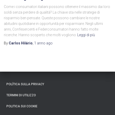
Come i consumatori italiani possono ottenere il massimo dai loro
soldi senza perdere di qualità? La chiave sta nelle strategie di
risparmio ben pensate. Queste possono cambiare le nostre
abitudini quotidiane in opportunità per risparmiare. Negli ultimi
anni, Confesercenti e Federconsumatori hanno fatto molte
ricerche. Hanno scoperto che molti vogliono
Leggi di più
By
Carlos Hilário
,
1 anno
ago
POLÍTICA SULLA PRIVACY
TERMINI DI UTILIZZO
POLITICA SUI COOKIE