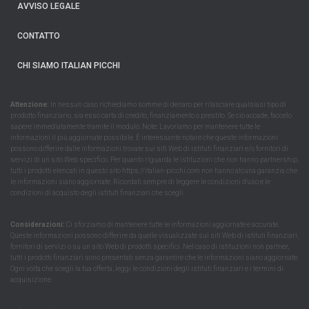
AVVISO LEGALE
CONTATTO
CHI SIAMO ITALIAN PICCHI
Attenzione:
In nessun caso richiediamo somme di denaro per rilasciare qualsiasi tipo di
prodotto finanziario, sia esso carta di credito, finanziamento o prestito. Se ciò accade, faccelo
sapere immediatamente tramite il modulo. Note: Lavoriamo per mantenere tutte le
informazioni il più aggiornate possibile. È interessante notare che queste informazioni
possono differire dalle informazioni trovate sui siti Web di istituti finanziari e/o fornitori di
servizi di un sito Web specifico. Per quanto riguarda le istituzioni che non hanno partnership,
tutti i prodotti elencati in questo sito https://italian-picchi.com non hanno alcuna garanzia che
le informazioni siano aggiornate. Ricordati sempre di leggere le condizioni d'uso e le
condizioni di acquisto degli istituti finanziari che scegli.
Considerazioni:
Ci sforziamo di mantenere tutte le informazioni aggiornate e accurate.
Queste informazioni possono differire da quelle visualizzate sui siti Web di istituti finanziari,
fornitori di servizi o su un sito Web di prodotti specifici. Nel caso di istituzioni non partner,
tutti i prodotti finanziari sono presentati senza garantire che le informazioni siano aggiornate.
Ogni volta che scegli la tua offerta, leggi le condizioni degli istituti finanziari e i termini di
acquisizione.