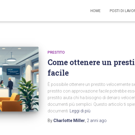
HOME
POSTI DI LAV
PRESTITO
Come ottenere un prest
facile
È possibile ottenere un prestito velocemente se
prestito con approvazione facile potrebbe esser
prestito aiuta chi ha bisogno di denaro veloc
documenti più semplici. Questo articolo ti spi
documenti
Leggi di più
By
Charlotte Miller
,
2 anni
ago