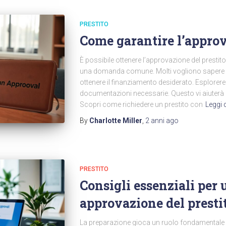
PRESTITO
Come garantire l’approv
È possibile ottenere l’approvazione del presti
una domanda comune. Molti vogliono sapere c
ottenere il finanziamento desiderato. Esploreremo
documentazioni necessarie. Questo vi aiuterà
Scopri come richiedere un prestito con
Leggi d
By
Charlotte Miller
,
2 anni
ago
PRESTITO
Consigli essenziali per 
approvazione del presti
La preparazione gioca un ruolo fondamentale ne