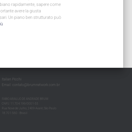
mbiano rapidamente, sapere come
portante avere la giusta
ari. Un piano ben strutturato può
iù
Italian Picchi
Email:
contato@brumnetwork.com.br
FABIO ARAUJO DE ANDRADE BRUM
CNPJ: 11.704.199/0001-55
Rua Nove de Julho, 2409 Avaré, São Paulo
18.701-560 - Brasil