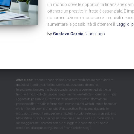
un mondo dove le opportunità finanziarie ca
ottenere un prestito in fretta è essenziale. È im
documentazione e conoscere i requisiti necess
aumentare le possibilità di ottenere il
Leggi di p
By
Gustavo Garcia
,
2 anni
ago
Attenzione:
In nessun caso richiediamo somme di denaro per rilasciare
qualsiasi tipo di prodotto finanziario, sia esso carta di credito,
finanziamento o prestito. Se ciò accade, faccelo sapere immediatamente
tramite il modulo. Note: Lavoriamo per mantenere tutte le informazioni il più
aggiornate possibile. È interessante notare che queste informazioni
possono differire dalle informazioni trovate sui siti Web di istituti finanziari
e/o fornitori di servizi di un sito Web specifico. Per quanto riguarda le
istituzioni che non hanno partnership, tutti i prodotti elencati in questo sito
https://italian-picchi.com non hanno alcuna garanzia che le informazioni
siano aggiornate. Ricordati sempre di leggere le condizioni d'uso e le
condizioni di acquisto degli istituti finanziari che scegli.