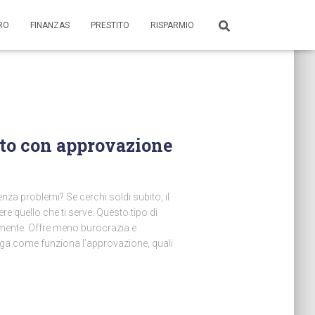
ORO
FINANZAS
PRESTITO
RISPARMIO
ito con approvazione
nza problemi? Se cerchi soldi subito, il
e quello che ti serve. Questo tipo di
emente. Offre meno burocrazia e
ega come funziona l’approvazione, quali