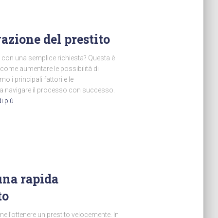
azione del prestito
to con una semplice richiesta? Questa è
ome aumentare le possibilità di
 i principali fattori e le
 a navigare il processo con successo.
i più
una rapida
to
ll’ottenere un prestito velocemente. In