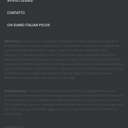
AVVISO LEGALE
CONTATTO
CHI SIAMO ITALIAN PICCHI
Attenzione:
In nessun caso richiediamo somme di denaro per rilasciare qualsiasi tipo di
prodotto finanziario, sia esso carta di credito, finanziamento o prestito. Se ciò accade, faccelo
sapere immediatamente tramite il modulo. Note: Lavoriamo per mantenere tutte le
informazioni il più aggiornate possibile. È interessante notare che queste informazioni
possono differire dalle informazioni trovate sui siti Web di istituti finanziari e/o fornitori di
servizi di un sito Web specifico. Per quanto riguarda le istituzioni che non hanno partnership,
tutti i prodotti elencati in questo sito https://italian-picchi.com non hanno alcuna garanzia che
le informazioni siano aggiornate. Ricordati sempre di leggere le condizioni d'uso e le
condizioni di acquisto degli istituti finanziari che scegli.
Considerazioni:
Ci sforziamo di mantenere tutte le informazioni aggiornate e accurate.
Queste informazioni possono differire da quelle visualizzate sui siti Web di istituti finanziari,
fornitori di servizi o su un sito Web di prodotti specifici. Nel caso di istituzioni non partner,
tutti i prodotti finanziari sono presentati senza garantire che le informazioni siano aggiornate.
Ogni volta che scegli la tua offerta, leggi le condizioni degli istituti finanziari e i termini di
acquisizione.
Italian Picchi