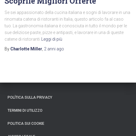
Scoprile Migliori Offerte
Se sei appassionato della cucina italiana e sogni di lavorare in una
rinomata catena di ristoranti in Italia, questo articolo fa al caso
tuo. La gastronomia italiana è conosciuta in tutto il mondo per le
sue deliziose paste, pizze e antipasti, e lavorare in una di queste
catene di ristoranti
Leggi di più
By
Charlotte Miller
,
2 anni
ago
POLÍTICA SULLA PRIVACY
TERMINI DI UTILIZZO
POLITICA SUI COOKIE