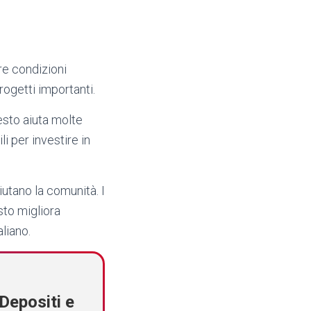
fre condizioni
rogetti importanti.
esto aiuta molte
i per investire in
utano la comunità. I
sto migliora
aliano.
 Depositi e