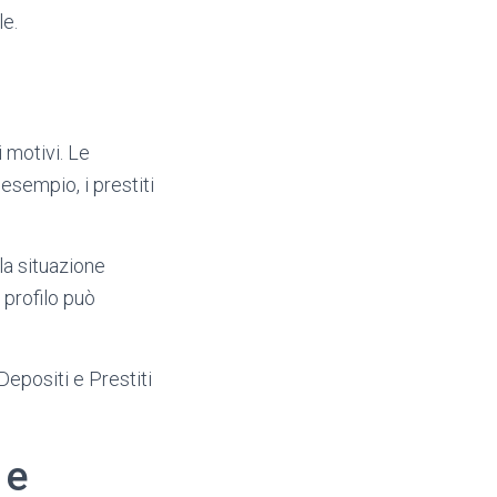
le.
i motivi. Le
esempio, i prestiti
 la situazione
 profilo può
Depositi e Prestiti
 e