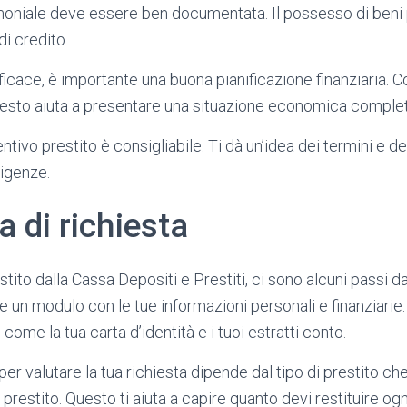
moniale deve essere ben documentata. Il possesso di beni 
di credito.
ficace, è importante una buona pianificazione finanziaria. 
uesto aiuta a presentare una situazione economica complet
tivo prestito è consigliabile. Ti dà un’idea dei termini e de
sigenze.
 di richiesta
tito dalla Cassa Depositi e Prestiti, ci sono alcuni passi d
 un modulo con le tue informazioni personali e finanziarie. 
come la tua carta d’identità e i tuoi estratti conto.
er valutare la tua richiesta dipende dal tipo di prestito ch
l prestito. Questo ti aiuta a capire quanto devi restituire o