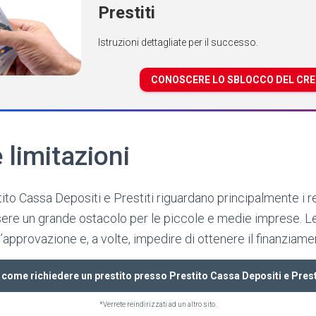
Prestiti
Istruzioni dettagliate per il successo.
CONOSCERE LO SBLOCCO DEL CRE
e limitazioni
tito Cassa Depositi e Prestiti riguardano principalmente i r
ere un grande ostacolo per le piccole e medie imprese. Le
’approvazione e, a volte, impedire di ottenere il finanziame
come richiedere un prestito presso Prestito Cassa Depositi e Prest
*Verrete reindirizzati ad un altro sito.