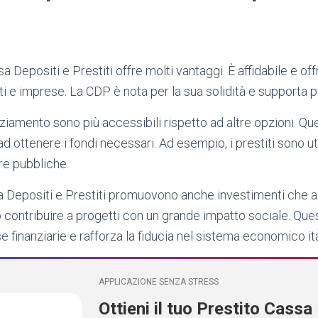
sa Depositi e Prestiti offre molti vantaggi. È affidabile e of
i e imprese. La CDP è nota per la sua solidità e supporta p
nziamento sono più accessibili rispetto ad altre opzioni. Qu
 ottenere i fondi necessari. Ad esempio, i prestiti sono util
re pubbliche.
ssa Depositi e Prestiti promuovono anche investimenti che ai
 contribuire a progetti con un grande impatto sociale. Que
se finanziarie e rafforza la fiducia nel sistema economico it
APPLICAZIONE SENZA STRESS
Ottieni il tuo Prestito Cassa