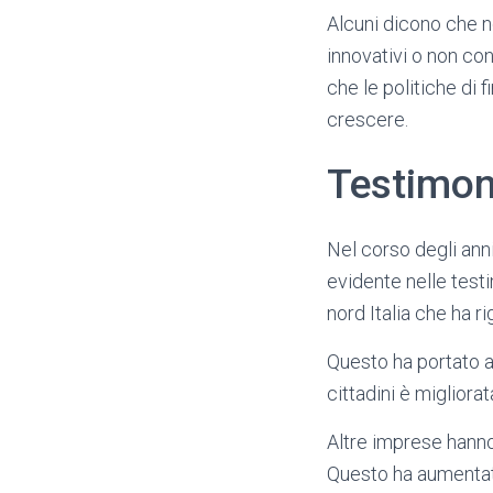
Alcuni dicono che no
innovativi o non co
che le politiche di 
crescere.
Testimoni
Nel corso degli anni
evidente nelle test
nord Italia che ha 
Questo ha portato al
cittadini è migliorat
Altre imprese hanno 
Questo ha aumentato 