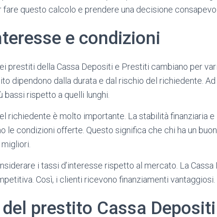
r fare questo calcolo e prendere una decisione consapevo
nteresse e condizioni
dei prestiti della Cassa Depositi e Prestiti cambiano per var
ito dipendono dalla durata e dal rischio del richiedente. Ad 
 bassi rispetto a quelli lunghi.
 del richiedente è molto importante. La stabilità finanziaria e
no le condizioni offerte. Questo significa che chi ha un buon
migliori.
siderare i tassi d’interesse rispetto al mercato. La Cassa 
etitiva. Così, i clienti ricevono finanziamenti vantaggiosi.
del prestito Cassa Depositi