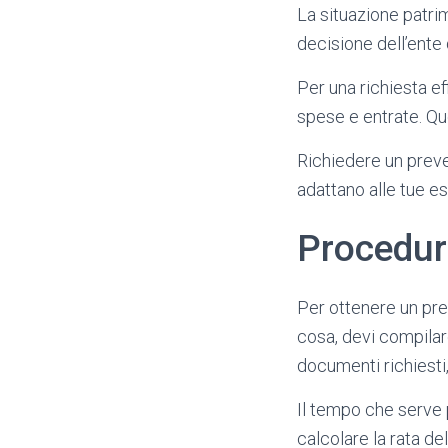
La situazione patri
decisione dell’ente 
Per una richiesta ef
spese e entrate. Q
Richiedere un preven
adattano alle tue e
Procedura
Per ottenere un pres
cosa, devi compilare
documenti richiesti, 
Il tempo che serve p
calcolare la rata de