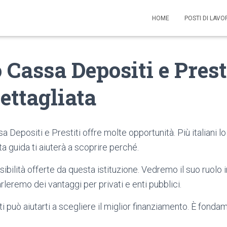
HOME
POSTI DI LAV
 Cassa Depositi e Presti
ettagliata
sa Depositi e Prestiti offre molte opportunità. Più italiani l
a guida ti aiuterà a scoprire perché.
ibilità offerte da questa istituzione. Vedremo il suo ruolo 
 parleremo dei vantaggi per privati e enti pubblici.
i può aiutarti a scegliere il miglior finanziamento. È fonda