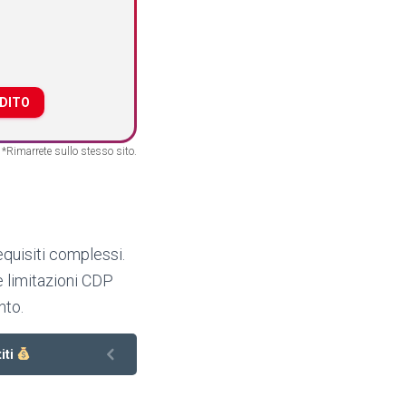
DITO
*Rimarrete sullo stesso sito.
equisiti complessi.
 limitazioni CDP
nto.
iti