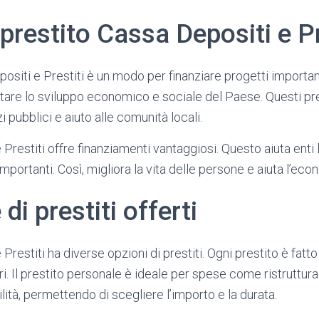
prestito Cassa Depositi e Pr
positi e Prestiti è un modo per finanziare progetti importanti
utare lo sviluppo economico e sociale del Paese. Questi pre
zi pubblici e aiuto alle comunità locali.
Prestiti offre finanziamenti vantaggiosi. Questo aiuta enti lo
importanti. Così, migliora la vita delle persone e aiuta l’ec
di prestiti offerti
Prestiti ha diverse opzioni di prestiti. Ogni prestito è fatt
ari. Il prestito personale è ideale per spese come ristruttura
bilità, permettendo di scegliere l’importo e la durata.