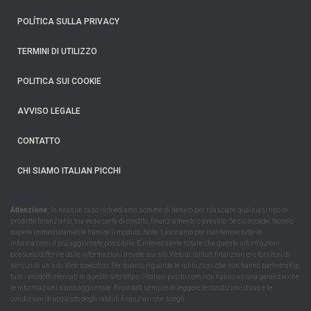
POLÍTICA SULLA PRIVACY
TERMINI DI UTILIZZO
POLITICA SUI COOKIE
AVVISO LEGALE
CONTATTO
CHI SIAMO ITALIAN PICCHI
Attenzione:
In nessun caso richiediamo somme di denaro per rilasciare qualsiasi tipo di
prodotto finanziario, sia esso carta di credito, finanziamento o prestito. Se ciò accade, faccelo
sapere immediatamente tramite il modulo. Note: Lavoriamo per mantenere tutte le
informazioni il più aggiornate possibile. È interessante notare che queste informazioni
possono differire dalle informazioni trovate sui siti Web di istituti finanziari e/o fornitori di
servizi di un sito Web specifico. Per quanto riguarda le istituzioni che non hanno partnership,
tutti i prodotti elencati in questo sito https://italian-picchi.com non hanno alcuna garanzia che
le informazioni siano aggiornate. Ricordati sempre di leggere le condizioni d'uso e le
condizioni di acquisto degli istituti finanziari che scegli.