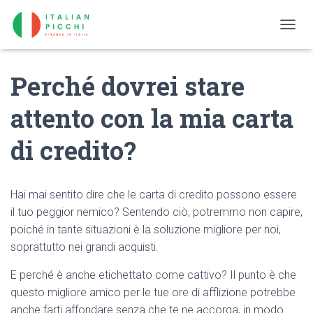
T
O
G
Perché dovrei stare
G
L
E
attento con la mia carta
N
A
di credito?
V
I
G
A
Hai mai sentito dire che le carta di credito possono essere
T
I
il tuo peggior nemico? Sentendo ciò, potremmo non capire,
O
poiché in tante situazioni è la soluzione migliore per noi,
N
soprattutto nei grandi acquisti.
E perché è anche etichettato come cattivo? Il punto è che
questo migliore amico per le tue ore di afflizione potrebbe
anche farti affondare senza che te ne accorga, in modo