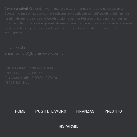
Considerazioni:
Ci sforziamo di mantenere tutte le informazioni aggiornate e accurate.
Queste informazioni possono differire da quelle visualizzate sui siti Web di istituti finanziari,
fornitori di servizi o su un sito Web di prodotti specifici. Nel caso di istituzioni non partner,
tutti i prodotti finanziari sono presentati senza garantire che le informazioni siano aggiornate.
Ogni volta che scegli la tua offerta, leggi le condizioni degli istituti finanziari e i termini di
acquisizione.
Italian Picchi
Email:
contato@brumnetwork.com.br
FABIO ARAUJO DE ANDRADE BRUM
CNPJ: 11.704.199/0001-55
Rua Nove de Julho, 2409 Avaré, São Paulo
18.701-560 - Brasil
HOME
POSTI DI LAVORO
FINANZAS
PRESTITO
RISPARMIO