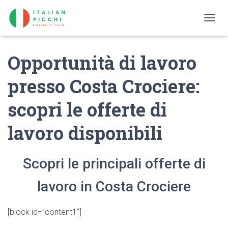
T
O
G
Opportunità di lavoro
G
L
E
presso Costa Crociere:
N
A
scopri le offerte di
V
I
G
lavoro disponibili
A
T
I
Scopri le principali offerte di
O
N
lavoro in Costa Crociere
[block id=”content1″]