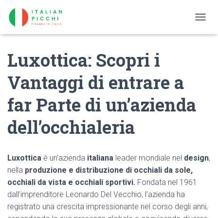
T
O
G
Luxottica: Scopri i
G
L
E
Vantaggi di entrare a
N
A
far Parte di un’azienda
V
I
G
dell’occhialeria
A
T
I
O
Luxottica
è un’azienda
italiana
leader mondiale nel
design
,
N
nella
produzione e distribuzione di occhiali da sole,
occhiali da vista e occhiali sportivi.
Fondata nel 1961
dall’imprenditore Leonardo Del Vecchio, l’azienda ha
registrato una crescita impressionante nel corso degli anni,