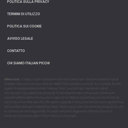
POLÍTICA SULLA PRIVACY
TERMINI DI UTILIZZO
POLITICA SUI COOKIE
AVVISO LEGALE
CONTATTO
CHI SIAMO ITALIAN PICCHI
Attenzione:
In nessun caso richiediamo somme di denaro per rilasciare qualsiasi tipo di
prodotto finanziario, sia esso carta di credito, finanziamento o prestito. Se ciò accade, faccelo
sapere immediatamente tramite il modulo. Note: Lavoriamo per mantenere tutte le
informazioni il più aggiornate possibile. È interessante notare che queste informazioni
possono differire dalle informazioni trovate sui siti Web di istituti finanziari e/o fornitori di
servizi di un sito Web specifico. Per quanto riguarda le istituzioni che non hanno partnership,
tutti i prodotti elencati in questo sito https://italian-picchi.com non hanno alcuna garanzia che
le informazioni siano aggiornate. Ricordati sempre di leggere le condizioni d'uso e le
condizioni di acquisto degli istituti finanziari che scegli.