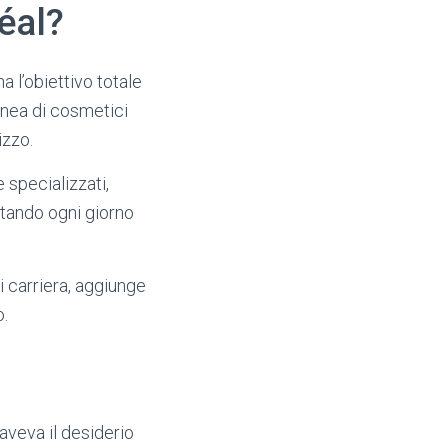
éal?
a l’obiettivo totale
inea di cosmetici
izzo.
specializzati,
ortando ogni giorno
di carriera, aggiunge
o.
aveva il desiderio