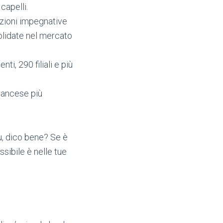
capelli.
uazioni impegnative
solidate nel mercato
i, 290 filiali e più
francese più
iù, dico bene? Se è
ssibile è nelle tue