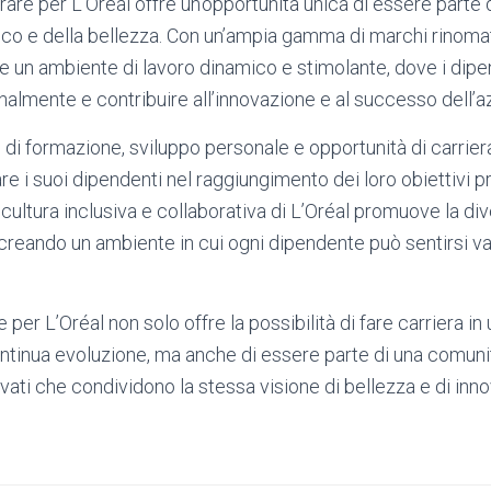
rare per L’Oréal offre un’opportunità unica di essere parte 
co e della bellezza. Con un’ampia gamma di marchi rinoma
fre un ambiente di lavoro dinamico e stimolante, dove i di
almente e contribuire all’innovazione e al successo dell’a
di formazione, sviluppo personale e opportunità di carriera,
e i suoi dipendenti nel raggiungimento dei loro obiettivi p
a cultura inclusiva e collaborativa di L’Oréal promuove la dive
 creando un ambiente in cui ogni dipendente può sentirsi va
re per L’Oréal non solo offre la possibilità di fare carriera in
ontinua evoluzione, ma anche di essere parte di una comunit
vati che condividono la stessa visione di bellezza e di inn