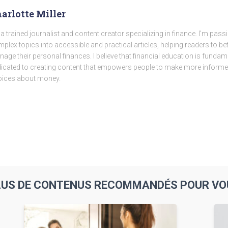
arlotte Miller
 a trained journalist and content creator specializing in finance. I'm pas
plex topics into accessible and practical articles, helping readers to b
age their personal finances. I believe that financial education is fundam
icated to creating content that empowers people to make more inform
ices about money.
LUS DE CONTENUS RECOMMANDÉS POUR VO