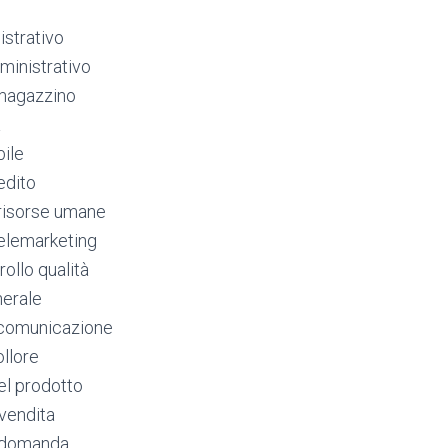
strativo
ministrativo
 magazzino
a
bile
edito
 risorse umane
telemarketing
rollo qualità
nerale
a comunicazione
ollore
el prodotto
vendita
i domanda