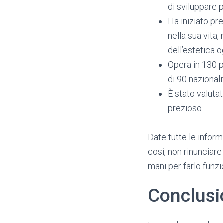
di sviluppare 
Ha iniziato pre
nella sua vita
dell’estetica 
Opera in 130 pa
di 90 nazionali
È stato valutat
prezioso.
Date tutte le inform
così, non rinunciare
mani per farlo funzi
Conclusi