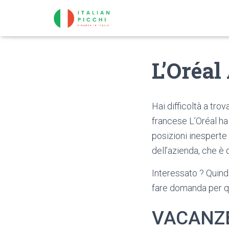
L’Oréa
Hai difficoltà a tro
francese L’Oréal h
posizioni inesperte
dell’azienda, che è 
Interessato ? Quindi 
fare domanda per q
VACANZ