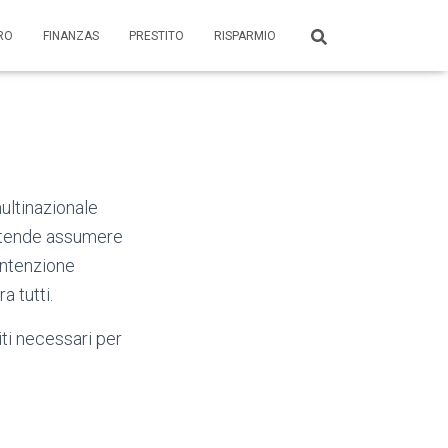
ORO
FINANZAS
PRESTITO
RISPARMIO
multinazionale
intende assumere
intenzione
a tutti.
siti necessari per