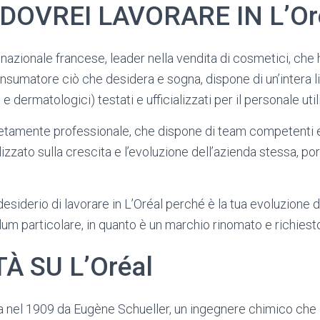
DOVREI LAVORARE IN L’Or
nazionale francese, leader nella vendita di cosmetici, che h
nsumatore ciò che desidera e sogna, dispone di un’intera l
 e dermatologici) testati e ufficializzati per il personale util
etamente professionale, che dispone di team competenti e 
lizzato sulla crescita e l’evoluzione dell’azienda stessa, p
l desiderio di lavorare in L’Oréal perché è la tua evoluzione 
lum particolare, in quanto è un marchio rinomato e richiest
À SU L’Oréal
a nel 1909 da Eugène Schueller, un ingegnere chimico che 