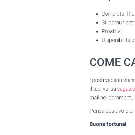
Completa il li
Sii comunicati
Proattivi;
Disponibilità 
COME CA
I posti vacanti sta
il tuo, vai su
vagasl
mail nei commenti, n
Pensa positivo e cre
Buona fortuna!