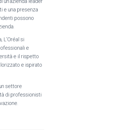
di un’azienda leader
ti e una presenza
pendenti possono
zienda.
 L’Oréal si
rofessionali e
rsità e il rispetto
lorizzato e ispirato
 un settore
à di professionisti
ovazione.