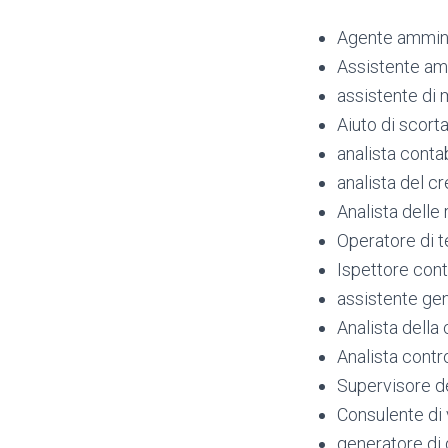
Agente ammini
Assistente am
assistente di
Aiuto di scort
analista conta
analista del cr
Analista delle
Operatore di 
Ispettore cont
assistente ge
Analista dell
Analista contr
Supervisore d
Consulente di 
generatore d