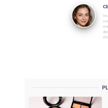
Ch
I'm
com
man
ded
cho
P