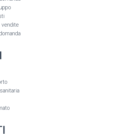
luppo
sti
e vendite
i domanda
I
orto
sanitaria
rmato
I