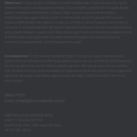
Attenzione:
In nessun caso richiediamo somme di denaro per rilasciare qualsiasi tipo di
prodotto finanziario, sia esso carta di credito, finanziamento o prestito. Se ciò accade, faccelo
sapere immediatamente tramite il modulo. Note: Lavoriamo per mantenere tutte le
informazioni il più aggiornate possibile. È interessante notare che queste informazioni
possono differire dalle informazioni trovate sui siti Web di istituti finanziari e/o fornitori di
servizi di un sito Web specifico. Per quanto riguarda le istituzioni che non hanno partnership,
tutti i prodotti elencati in questo sito https://italian-picchi.com non hanno alcuna garanzia che
le informazioni siano aggiornate. Ricordati sempre di leggere le condizioni d'uso e le
condizioni di acquisto degli istituti finanziari che scegli.
Considerazioni:
Ci sforziamo di mantenere tutte le informazioni aggiornate e accurate.
Queste informazioni possono differire da quelle visualizzate sui siti Web di istituti finanziari,
fornitori di servizi o su un sito Web di prodotti specifici. Nel caso di istituzioni non partner,
tutti i prodotti finanziari sono presentati senza garantire che le informazioni siano aggiornate.
Ogni volta che scegli la tua offerta, leggi le condizioni degli istituti finanziari e i termini di
acquisizione.
Italian Picchi
Email:
contato@brumnetwork.com.br
FABIO ARAUJO DE ANDRADE BRUM
CNPJ: 11.704.199/0001-55
Rua Nove de Julho, 2409 Avaré, São Paulo
18.701-560 - Brasil