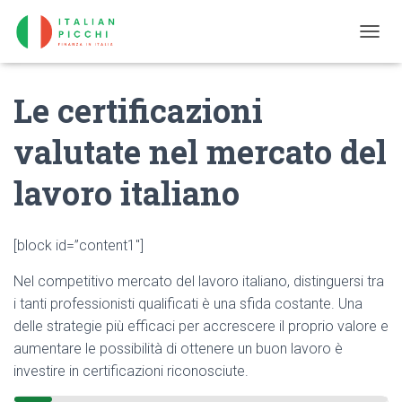
T
O
G
Le certificazioni
G
L
E
valutate nel mercato del
N
A
lavoro italiano
V
I
G
A
[block id=”content1″]
T
I
Nel competitivo mercato del lavoro italiano, distinguersi tra
O
N
i tanti professionisti qualificati è una sfida costante. Una
delle strategie più efficaci per accrescere il proprio valore e
aumentare le possibilità di ottenere un buon lavoro è
investire in certificazioni riconosciute.