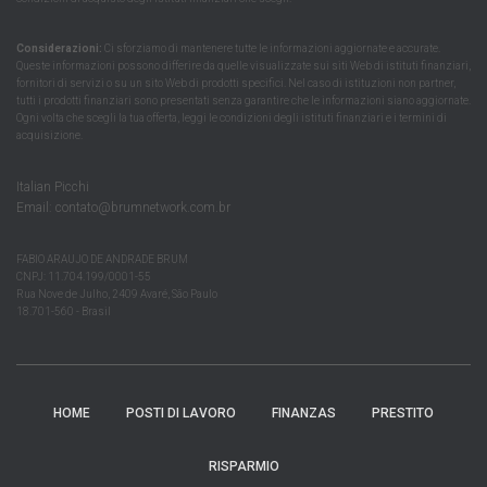
Considerazioni:
Ci sforziamo di mantenere tutte le informazioni aggiornate e accurate.
Queste informazioni possono differire da quelle visualizzate sui siti Web di istituti finanziari,
fornitori di servizi o su un sito Web di prodotti specifici. Nel caso di istituzioni non partner,
tutti i prodotti finanziari sono presentati senza garantire che le informazioni siano aggiornate.
Ogni volta che scegli la tua offerta, leggi le condizioni degli istituti finanziari e i termini di
acquisizione.
Italian Picchi
Email:
contato@brumnetwork.com.br
FABIO ARAUJO DE ANDRADE BRUM
CNPJ: 11.704.199/0001-55
Rua Nove de Julho, 2409 Avaré, São Paulo
18.701-560 - Brasil
HOME
POSTI DI LAVORO
FINANZAS
PRESTITO
RISPARMIO