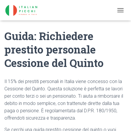
T
O
G
Guida: Richiedere
G
L
E
prestito personale
N
A
Cessione del Quinto
V
I
G
A
Il 15% dei prestiti personali in Italia viene concesso con la
T
I
Cessione del Quinto. Questa soluzione è perfetta se lavori
O
per conto terzi o sei un pensionato. Ti aiuta a rimborsare il
N
debito in modo semplice, con trattenute dirette dalla tua
paga o pensione. È regolamentata dal D.P.R. 180/1950,
offrendoti sicurezza e trasparenza.
Se cerchi una guida prestito cessione del quinto o vuoi