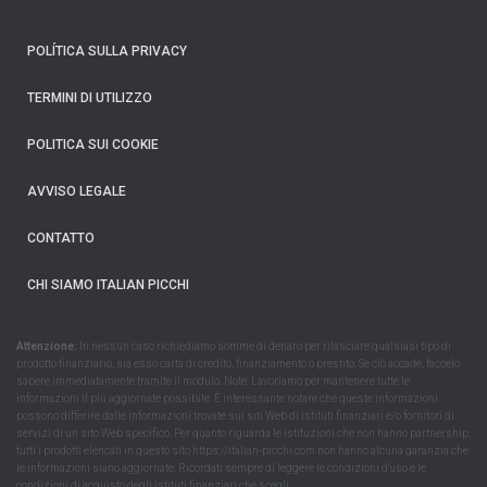
POLÍTICA SULLA PRIVACY
TERMINI DI UTILIZZO
POLITICA SUI COOKIE
AVVISO LEGALE
CONTATTO
CHI SIAMO ITALIAN PICCHI
Attenzione:
In nessun caso richiediamo somme di denaro per rilasciare qualsiasi tipo di
prodotto finanziario, sia esso carta di credito, finanziamento o prestito. Se ciò accade, faccelo
sapere immediatamente tramite il modulo. Note: Lavoriamo per mantenere tutte le
informazioni il più aggiornate possibile. È interessante notare che queste informazioni
possono differire dalle informazioni trovate sui siti Web di istituti finanziari e/o fornitori di
servizi di un sito Web specifico. Per quanto riguarda le istituzioni che non hanno partnership,
tutti i prodotti elencati in questo sito https://italian-picchi.com non hanno alcuna garanzia che
le informazioni siano aggiornate. Ricordati sempre di leggere le condizioni d'uso e le
condizioni di acquisto degli istituti finanziari che scegli.