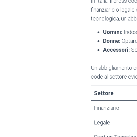
In Italia, il dress
finanziario o legale
tecnologica, un abb
Uomini:
Indoss
Donne:
Optare
Accessori:
Sce
Un abbigliamento cu
code al settore evi
Settore
Finanziario
Legale