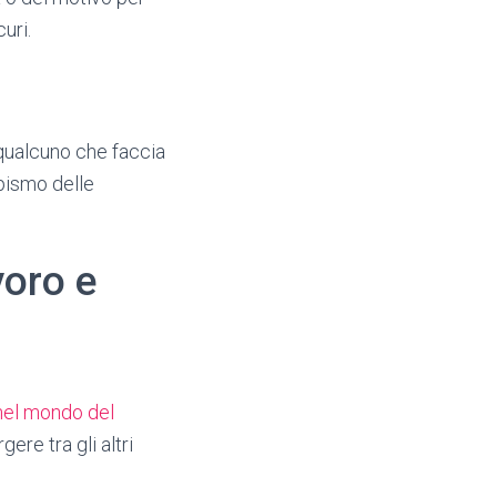
uri.
 qualcuno che faccia
empismo delle
voro e
nel mondo del
ere tra gli altri