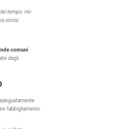
 del tempo. Ho
ia storia
nde comuni
te dagli
o
re adeguatamente
are l’abbigliamento