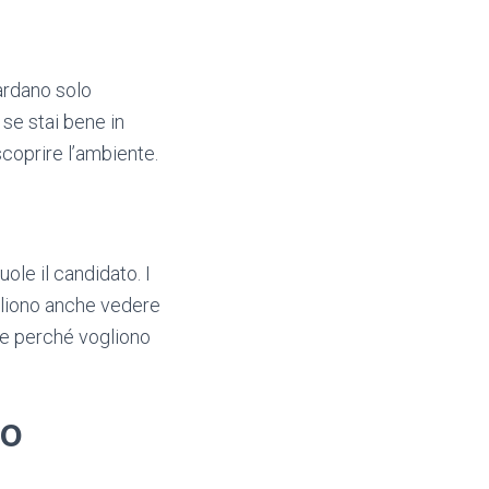
ardano solo
se stai bene in
scoprire l’ambiente.
le il candidato. I
ogliono anche vedere
ire perché vogliono
ro