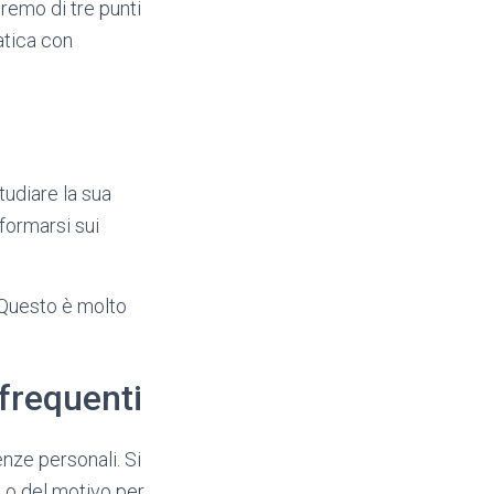
remo di tre punti
atica con
tudiare la sua
informarsi sui
 Questo è molto
frequenti
nze personali. Si
a o del motivo per