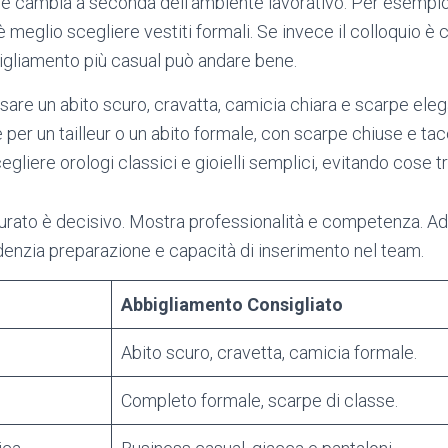
 code cambia a seconda dell’ambiente lavorativo. Per esempio
 è meglio scegliere vestiti formali. Se invece il colloquio è 
igliamento più casual può andare bene.
are un abito scuro, cravatta, camicia chiara e scarpe elega
 per un tailleur o un abito formale, con scarpe chiuse e t
gliere orologi classici e gioielli semplici, evitando cose 
rato è decisivo. Mostra professionalità e competenza. Ad
denzia preparazione e capacità di inserimento nel team.
Abbigliamento Consigliato
Abito scuro, cravetta, camicia formale.
Completo formale, scarpe di classe.