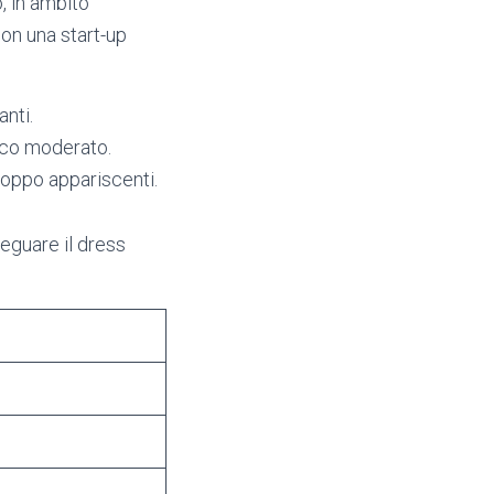
, in ambito
con una start-up
nti.
acco moderato.
troppo appariscenti.
eguare il dress