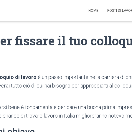
HOME
POSTI DI LAV
r fissare il tuo colloqu
loquio di lavoro
è un passo importante nella carriera di ch
verai tutto ciò di cui hai bisogno per approcciarti al colloqu
arsi bene è fondamentale per dare una buona prima impres
tue chance di trovare lavoro in Italia miglioreranno notevolm
i chiave