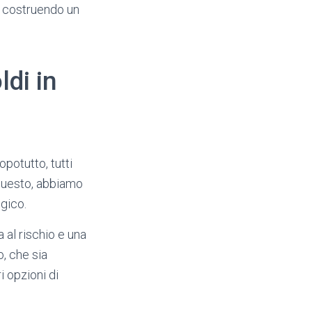
ai costruendo un
ldi in
opotutto, tutti
 questo, abbiamo
egico.
a al rischio e una
o, che sia
i opzioni di