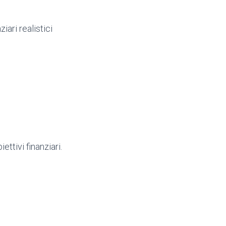
iari realistici
ttivi finanziari.