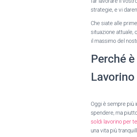
far lavorare il vost
strategie, e vi dare
Che siate alle prime
situazione attuale,
il massimo del nos
Perché è 
Lavorino 
​Oggi è sempre più 
spendere, ma piuttos
soldi lavorino per t
una vita più tranqui