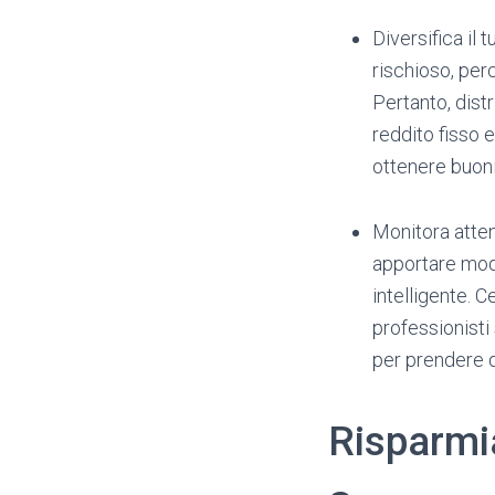
Diversifica il 
rischioso, per
Pertanto, distr
reddito fisso e
ottenere buoni
Monitora atten
apportare modi
intelligente. C
professionist
per prendere d
Risparmia