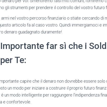
ro denaro per voi. Smentiremo falsi miti comuni, forniremo co
mo gli strumenti per prendere il controllo del vostro futuro f
 armi nel vostro percorso finanziario o stiate cercando di m
 questo articolo fa al caso vostro. Quindi immergiamoci e
tro denaro guadagnato duramente!
Importante far sì che i Sold
per Te:
importante capire che il denaro non dovrebbe essere solo
to un modo per iniziare a costruire il proprio futuro finanz
e
è un modo intelligente per raggiungere l’indipendenza fina
lla e confortevole.