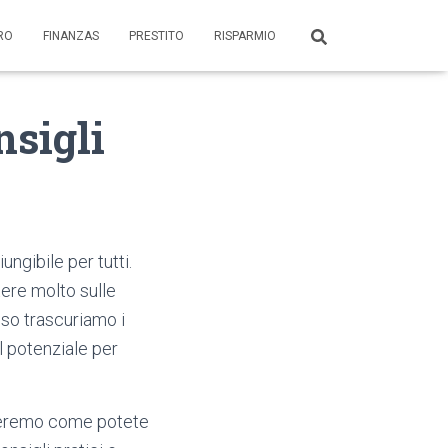
ORO
FINANZAS
PRESTITO
RISPARMIO
nsigli
ngibile per tutti.
tere molto sulle
sso trascuriamo i
il potenziale per
streremo come potete