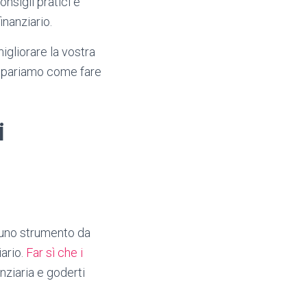
nsigli pratici e
inanziario.
igliorare la vostra
 impariamo come fare
i
 uno strumento da
iario.
Far sì che i
nziaria e goderti