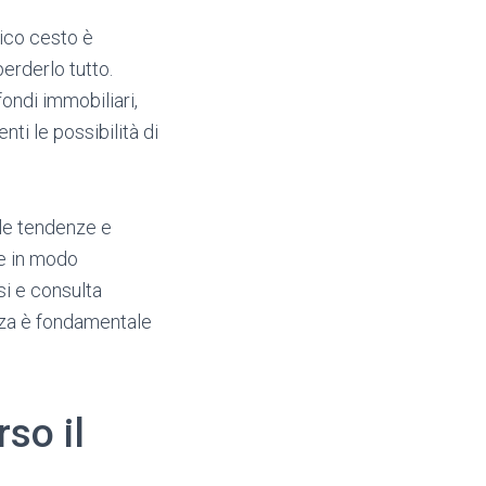
unico cesto è
erderlo tutto.
fondi immobiliari,
nti le possibilità di
 le tendenze e
re in modo
si e consulta
nza è fondamentale
so il