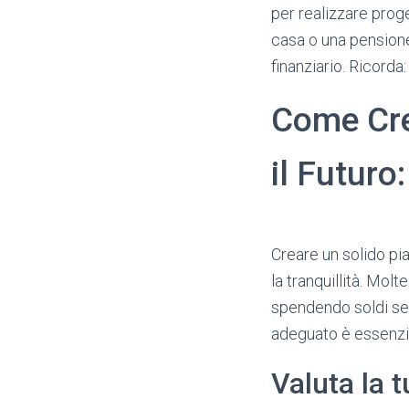
per realizzare proge
casa o una pensione
finanziario. Ricorda
Come Cre
il Futuro:
​Creare un solido pia
la tranquillità. Mol
spendendo soldi senz
adeguato è essenzia
Valuta la t