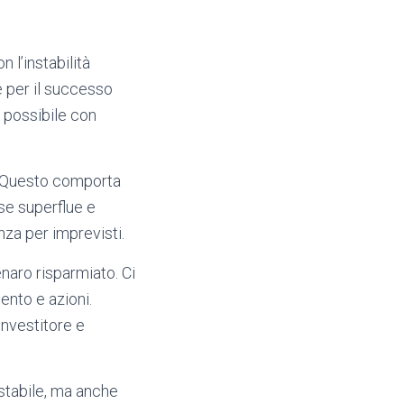
 l’instabilità
e per il successo
è possibile con
a. Questo comporta
ese superflue e
nza per imprevisti.
enaro risparmiato. Ci
ento e azioni.
investitore e
 stabile, ma anche