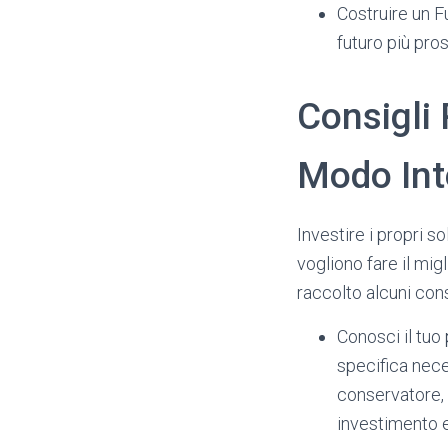
Costruire un F
futuro più pros
Consigli P
Modo Inte
Investire i propri s
vogliono fare il mig
raccolto alcuni consi
Conosci il tuo 
specifica neces
conservatore, 
investimento e 