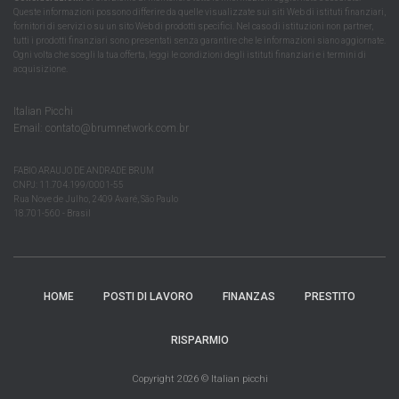
Queste informazioni possono differire da quelle visualizzate sui siti Web di istituti finanziari,
fornitori di servizi o su un sito Web di prodotti specifici. Nel caso di istituzioni non partner,
tutti i prodotti finanziari sono presentati senza garantire che le informazioni siano aggiornate.
Ogni volta che scegli la tua offerta, leggi le condizioni degli istituti finanziari e i termini di
acquisizione.
Italian Picchi
Email:
contato@brumnetwork.com.br
FABIO ARAUJO DE ANDRADE BRUM
CNPJ: 11.704.199/0001-55
Rua Nove de Julho, 2409 Avaré, São Paulo
18.701-560 - Brasil
HOME
POSTI DI LAVORO
FINANZAS
PRESTITO
RISPARMIO
Copyright 2026 © Italian picchi