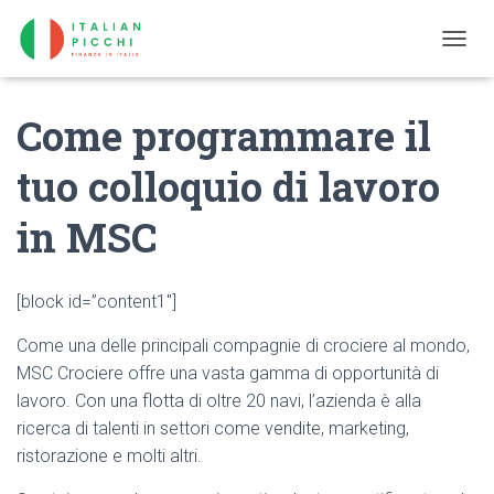
T
O
G
Come programmare il
G
L
E
tuo colloquio di lavoro
N
A
in MSC
V
I
G
A
[block id=”content1″]
T
I
Come una delle principali compagnie di crociere al mondo,
O
N
MSC Crociere offre una vasta gamma di opportunità di
lavoro. Con una flotta di oltre 20 navi, l’azienda è alla
ricerca di talenti in settori come vendite, marketing,
ristorazione e molti altri.