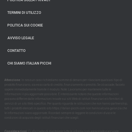
POLÍTICA SULLA PRIVACY
TERMINI DI UTILIZZO
POLITICA SUI COOKIE
AVVISO LEGALE
CONTATTO
CHI SIAMO ITALIAN PICCHI
Attenzione:
In nessun caso richiediamo somme di denaro per rilasciare qualsiasi tipo di
prodotto finanziario, sia esso carta di credito, finanziamento o prestito. Se ciò accade, faccelo
sapere immediatamente tramite il modulo. Note: Lavoriamo per mantenere tutte le
informazioni il più aggiornate possibile. È interessante notare che queste informazioni
possono differire dalle informazioni trovate sui siti Web di istituti finanziari e/o fornitori di
servizi di un sito Web specifico. Per quanto riguarda le istituzioni che non hanno partnership,
tutti i prodotti elencati in questo sito https://italian-picchi.com non hanno alcuna garanzia che
le informazioni siano aggiornate. Ricordati sempre di leggere le condizioni d'uso e le
condizioni di acquisto degli istituti finanziari che scegli.
Considerazioni:
Ci sforziamo di mantenere tutte le informazioni aggiornate e accurate.